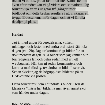
bra att vi träffas, pratar och fotar lite. Känns det bra
även efter mötet kan vi gå vidare och samarbeta. Jag
brukar vilja träffas ungefär två gånger inför
bröllopet och detta brukar resultera i att vi skapar ett
tryggt flödesschema inför dagen och att vi får alla
detaljer på plats.
Heldag
Jag är med under förberedelserna, vigseln,
middagen och festen med andra ord i stort sätt hela
dagen (ca 12h). Jag tar kontinuerligt bilder för att
dokumentera dagen. Alla bilder som jag känner blir
bra redigeras lätt och delas sedan med er i ett
webbgalleri. Här kan ni sedan kommentera och
komma med förslag, tex ändra en bild till svartvit.
Sedan skickar jag de högupplösta bilderna på ett
USB-minne via posten.
Detta brukar resultera i hundratals bilder! Dels de
klassiska ”måste ha” bilderna men även annat skoj
som händer under dagen.
Pris: 20 000:-
exkl moms